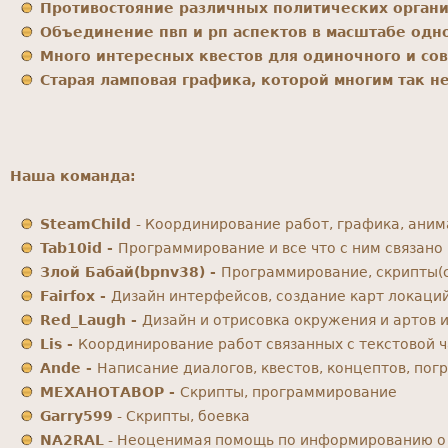
Противостояние различных политических орган
Объединение пвп и рп аспектов в масштабе одн
Много интересных квестов для одиночного и со
Старая ламповая графика, которой многим так не
Наша команда:
SteamChild
- Координирование работ, графика, аним
Tab10id -
Программирование и все что с ним связано
Злой Бабай(bpnv38) -
Программирование, скрипты(с
Fairfox -
Дизайн интерфейсов, создание карт локаций
Red_Laugh -
Дизайн и отрисовка окружения и артов 
Lis -
Координирование работ связанных с текстовой ч
Ande -
Написание диалогов, квестов, концептов, погр
МЕХАНОТАВОР -
Скрипты, программирование
Garry599
- Скрипты, боевка
NA2RAL
- Неоценимая помощь по информированию о в