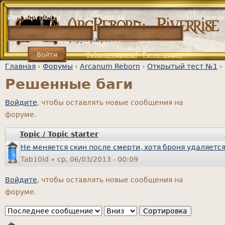
Jump to navigation
Имя или почта
Пароль
Забыли пароль?
Регистрация
Главная
›
Форумы
›
Arcanum Reborn
›
Открытый тест №1
›
Решенные баги
Вы здесь
Войдите
, чтобы оставлять новые сообщения на
форуме.
Topic / Topic starter
Не меняется скин после смерти, хотя броня удаляетс
Tab10id
» ср, 06/03/2013 - 00:09
Войдите
, чтобы оставлять новые сообщения на
форуме.
Сортировка по
Сортировка