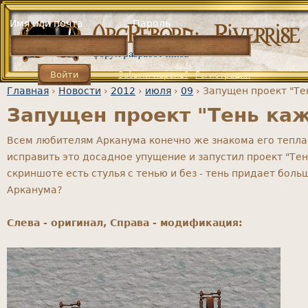
Jump to navigation
Имя или почта
Пароль
Забыли пароль?
Регистрация
Главная
›
Новости
›
2012
›
июля
›
09
›
Запущен проект "Тен
Запущен проект "Тень каж
Вы здесь
Всем любителям Арканума конечно же знакома его теплая
исправить это досадное упущение и запустил проект "Тен
скриншоте есть стулья с тенью и без - тень придает бол
Арканума?
Слева - оригинал, Справа - модификация: