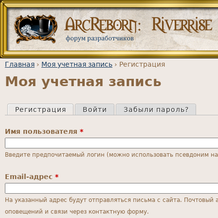
Jump to navigation
Главная
›
Моя учетная запись
›
Регистрация
Моя учетная запись
Вы здесь
Регистрация
(активная вкладка)
Войти
Забыли пароль?
Главные вкладки
Имя пользователя
*
Введите предпочитаемый логин (можно использовать псевдоним на 
Email-адрес
*
На указанный адрес будут отправляться письма с сайта. Почтовый 
оповещений и связи через контактную форму.