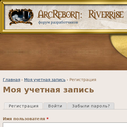
Глав
Главная
›
Моя учетная запись
›
Регистрация
Моя учетная запись
Вы здесь
Регистрация
(активная вкладка)
Войти
Забыли пароль?
Главные вкладки
Имя пользователя
*