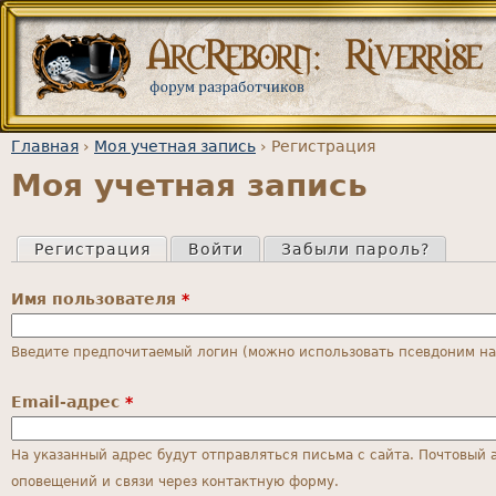
Jump to navigation
Главная
›
Моя учетная запись
›
Регистрация
Моя учетная запись
Вы здесь
Регистрация
(активная вкладка)
Войти
Забыли пароль?
Главные вкладки
Имя пользователя
*
Введите предпочитаемый логин (можно использовать псевдоним на 
Email-адрес
*
На указанный адрес будут отправляться письма с сайта. Почтовый 
оповещений и связи через контактную форму.