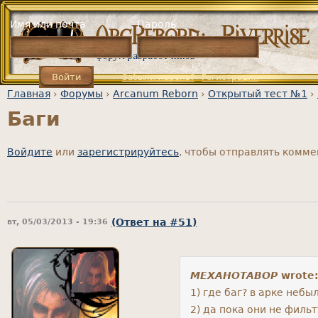
Jump to navigation
Имя или почта
Пароль
Забыли пароль?
Регистрация
Главная
›
Форумы
›
Arcanum Reborn
›
Открытый тест №1
›
Баги
Вы здесь
Войдите
или
зарегистрируйтесь
, чтобы отправлять комм
(Ответ на #51)
вт, 05/03/2013 - 19:36
MEXAHOTABOP
wrote
1) где баг? в арке неб
2) да пока они не филь