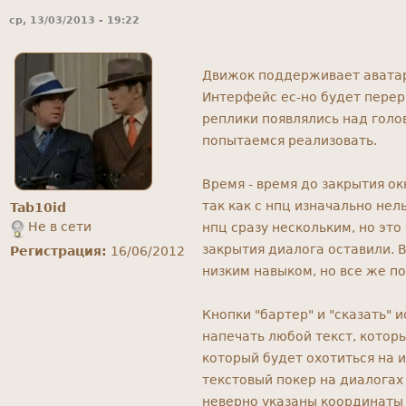
ср, 13/03/2013 - 19:22
Движок поддерживает аватарк
Интерфейс ес-но будет перер
реплики появлялись над голов
попытаемся реализовать.
Время - время до закрытия ок
так как с нпц изначально не
Tab10id
Не в сети
нпц сразу нескольким, но эт
закрытия диалога оставили. 
Регистрация:
16/06/2012
низким навыком, но все же п
Кнопки "бартер" и "сказать" 
напечать любой текст, котор
который будет охотиться на и
текстовый покер на диалогах
неверно указаны координаты 