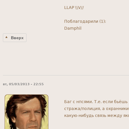
LLAP \\V//
Поблагодарили (1):
Damphil
Вверх
вт, 05/03/2013 - 22:55
Баг с нпсями. Т.е. если бьёшь
стража/полиция, а охранники
какую-нибудь связь между я