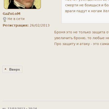
смерти не боищься и бо
враги падут к ногам Хел
GaZoLoM
Не в сети
Регистрация:
26/02/2013
Броня это не только защита 
увеличить броню, то любые не
Про защиту и атаку - это сама
Вверх
вт, 12/03/2013 - 20:14