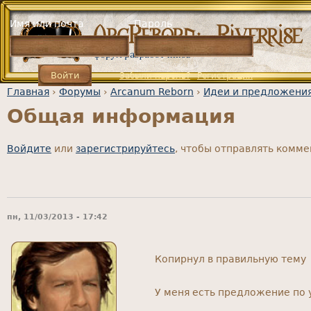
Jump to navigation
Имя или почта
Пароль
Забыли пароль?
Регистрация
Главная
›
Форумы
›
Arcanum Reborn
›
Идеи и предложения
Общая информация
Вы здесь
Войдите
или
зарегистрируйтесь
, чтобы отправлять комм
пн, 11/03/2013 - 17:42
Копирнул в правильную тему
У меня есть предложение по 