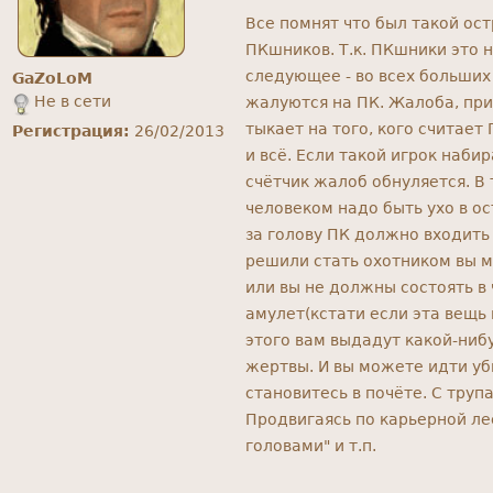
Все помнят что был такой ост
ПКшников. Т.к. ПКшники это 
следующее - во всех больших
GaZoLoM
Не в сети
жалуются на ПК. Жалоба, прим
тыкает на того, кого считае
Регистрация:
26/02/2013
и всё. Если такой игрок наби
счётчик жалоб обнуляется. В 
человеком надо быть ухо в ос
за голову ПК должно входить
решили стать охотником вы м
или вы не должны состоять в
амулет(кстати если эта вещь н
этого вам выдадут какой-ниб
жертвы. И вы можете идти уби
становитесь в почёте. С труп
Продвигаясь по карьерной ле
головами" и т.п.