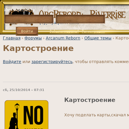
Jump to navigation
Имя или почта
Пароль
Забыли пароль?
Регистрация
Главная
›
Форумы
›
Arcanum Reborn
›
Общие темы
›
Карто
Картостроение
Вы здесь
Войдите
или
зарегистрируйтесь
, чтобы отправлять комм
сб, 25/10/2014 - 07:31
Картостроение
Хочу поделать карты,скачал 