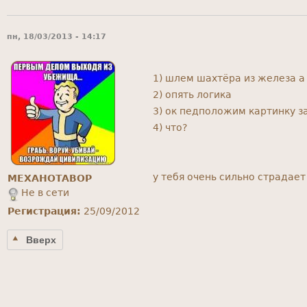
пн, 18/03/2013 - 14:17
1) шлем шахтёра из железа а
2) опять логика
3) ок педположим картинку з
4) что?
у тебя очень сильно страдае
MEXAHOTABOP
Не в сети
Регистрация:
25/09/2012
Вверх