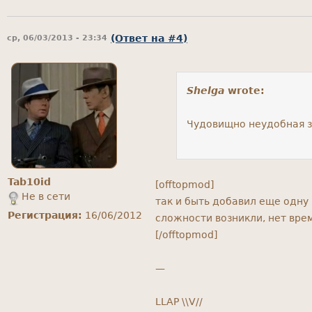
(Ответ на #4)
ср, 06/03/2013 - 23:34
Shelga
wrote:
Чудовищно неудобная з
Tab10id
[offtopmod]
Не в сети
так и быть добавил еще одну
Регистрация:
16/06/2012
сложности возникли, нет вре
[/offtopmod]
—
LLAP \\V//