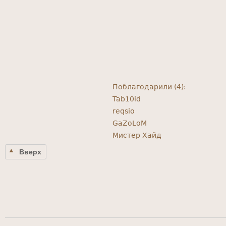
Поблагодарили (4):
Tab10id
reqsio
GaZoLoM
Мистер Хайд
Вверх