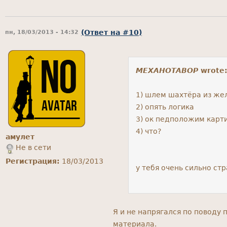
(Ответ на #10)
пн, 18/03/2013 - 14:32
MEXAHOTABOP
wrote
1) шлем шахтёра из жел
2) опять логика
3) ок педположим карт
4) что?
амулет
Не в сети
Регистрация:
18/03/2013
у тебя очень сильно ст
Я и не напрягался по поводу
материала.