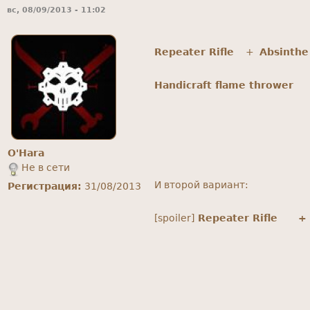
вс, 08/09/2013 - 11:02
Repeater Rifle
+
Absinthe
Handicraft flame thrower
O'Hara
Не в сети
И второй вариант:
Регистрация:
31/08/2013
[spoiler]
Repeater Rifle
+ M