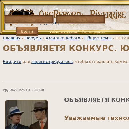
Jump to navigation
Имя или почта
Пароль
Забыли пароль?
Регистрация
Главная
›
Форумы
›
Arcanum Reborn
›
Общие темы
›
ОБЪЯВ
ОБЪЯВЛЯЕТЯ КОНКУРС. Юн
Вы здесь
Войдите
или
зарегистрируйтесь
, чтобы отправлять комм
ср, 06/03/2013 - 18:38
ОБЪЯВЛЯЕТЯ КОНК
Уважаемые техно