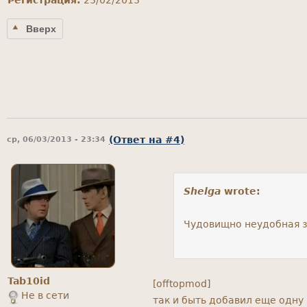
Вверх
(Ответ на #4)
ср, 06/03/2013 - 23:34
Shelga
wrote:
Чудовищно неудобная з
Tab10id
[offtopmod]
Не в сети
так и быть добавил еще одну