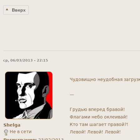
Вверх
ср, 06/03/2013 - 22:15
Чудовищно неудобная загрузк
—
Грудью вперед бравой!
Флагами небо оклеивай!
Кто там шагает правой?!
Shelga
Не в сети
Левой! Левой! Левой!
Регистрация:
23/02/2013