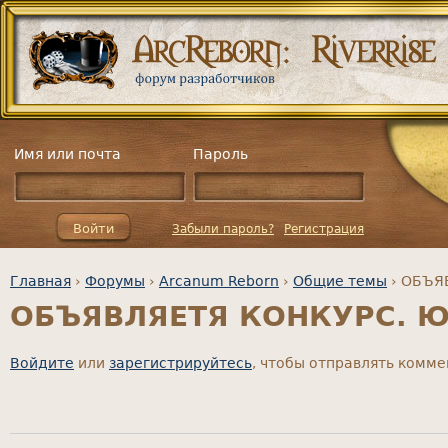
Имя или почта
Пароль
Глав
Забыли пароль?
Регистрация
Главная
›
Форумы
›
Arcanum Reborn
›
Общие темы
›
ОБЪЯВ
ОБЪЯВЛЯЕТЯ КОНКУРС. Юн
Вы здесь
Войдите
или
зарегистрируйтесь
, чтобы отправлять комм