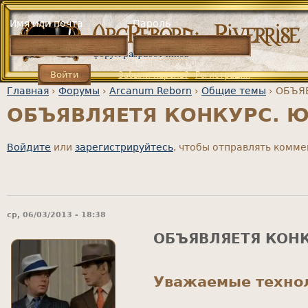
Jump to navigation
Имя или почта
Пароль
Забыли пароль?
Регистрация
Главная
›
Форумы
›
Arcanum Reborn
›
Общие темы
›
ОБЪЯВ
ОБЪЯВЛЯЕТЯ КОНКУРС. Юн
Вы здесь
Войдите
или
зарегистрируйтесь
, чтобы отправлять комм
ср, 06/03/2013 - 18:38
ОБЪЯВЛЯЕТЯ КОНК
Уважаемые техно