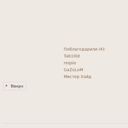
Поблагодарили (4):
Tab10id
reqsio
GaZoLoM
Мистер Хайд
Вверх