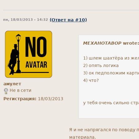
(Ответ на #10)
пн, 18/03/2013 - 14:32
MEXAHOTABOP
wrote
1) шлем шахтёра из жел
2) опять логика
3) ок педположим карт
4) что?
амулет
Не в сети
Регистрация:
18/03/2013
у тебя очень сильно ст
Я и не напрягался по поводу
материала.