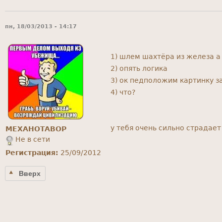
пн, 18/03/2013 - 14:17
1) шлем шахтёра из железа а
2) опять логика
3) ок педположим картинку з
4) что?
у тебя очень сильно страдае
MEXAHOTABOP
Не в сети
Регистрация:
25/09/2012
Вверх