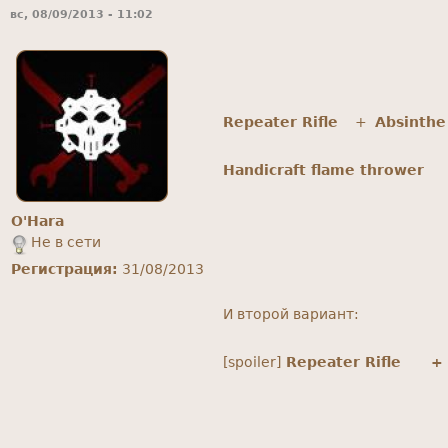
вс, 08/09/2013 - 11:02
Repeater Rifle
+
Absinthe
Handicraft flame thrower
O'Hara
Не в сети
Регистрация:
31/08/2013
И второй вариант:
[spoiler]
Repeater Rifle
+ M