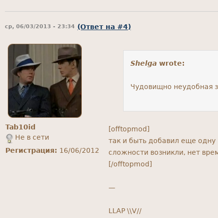
(Ответ на #4)
ср, 06/03/2013 - 23:34
Shelga
wrote:
Чудовищно неудобная з
Tab10id
[offtopmod]
Не в сети
так и быть добавил еще одну
Регистрация:
16/06/2012
сложности возникли, нет вре
[/offtopmod]
—
LLAP \\V//