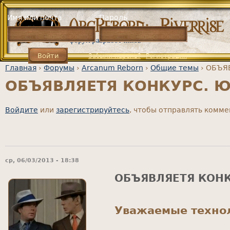
Jump to navigation
Имя или почта
Пароль
Забыли пароль?
Регистрация
Главная
›
Форумы
›
Arcanum Reborn
›
Общие темы
›
ОБЪЯВ
ОБЪЯВЛЯЕТЯ КОНКУРС. Юн
Вы здесь
Войдите
или
зарегистрируйтесь
, чтобы отправлять комм
ср, 06/03/2013 - 18:38
ОБЪЯВЛЯЕТЯ КОНК
Уважаемые техно