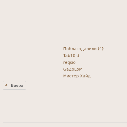
Поблагодарили (4):
Tab10id
reqsio
GaZoLoM
Мистер Хайд
Вверх