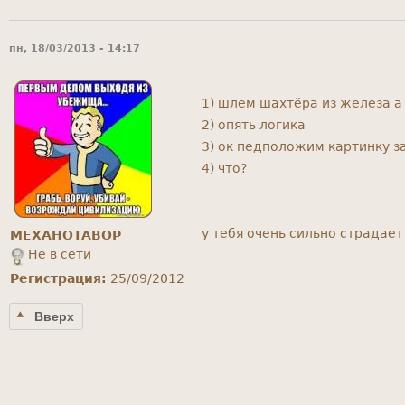
пн, 18/03/2013 - 14:17
1) шлем шахтёра из железа а
2) опять логика
3) ок педположим картинку з
4) что?
у тебя очень сильно страдае
MEXAHOTABOP
Не в сети
Регистрация:
25/09/2012
Вверх