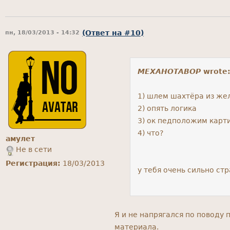
(Ответ на #10)
пн, 18/03/2013 - 14:32
MEXAHOTABOP
wrote
1) шлем шахтёра из жел
2) опять логика
3) ок педположим карт
4) что?
амулет
Не в сети
Регистрация:
18/03/2013
у тебя очень сильно ст
Я и не напрягался по поводу
материала.