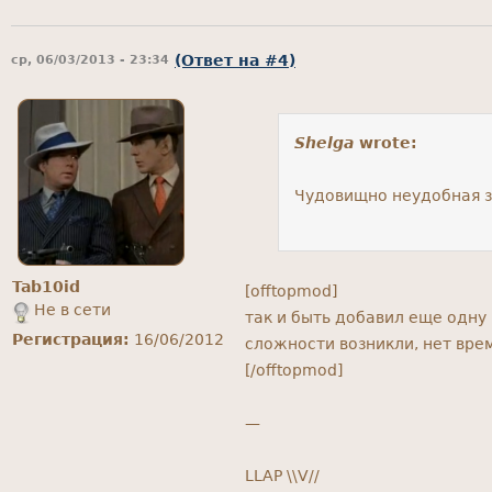
(Ответ на #4)
ср, 06/03/2013 - 23:34
Shelga
wrote:
Чудовищно неудобная з
Tab10id
[offtopmod]
Не в сети
так и быть добавил еще одну
Регистрация:
16/06/2012
сложности возникли, нет вре
[/offtopmod]
—
LLAP \\V//