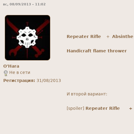
вс, 08/09/2013 - 11:02
Repeater Rifle
+
Absinthe
Handicraft flame thrower
O'Hara
Не в сети
Регистрация:
31/08/2013
И второй вариант:
[spoiler]
Repeater Rifle
+ M